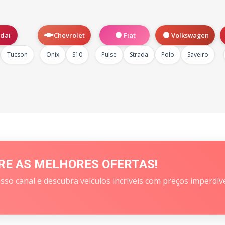
dai
Chevrolet
Fiat
Volkswagen
Tucson
Onix
S10
Pulse
Strada
Polo
Saveiro
RE AS MELHORES OFERTAS!
sso canal e descubra veículos incríveis com preços imperdív