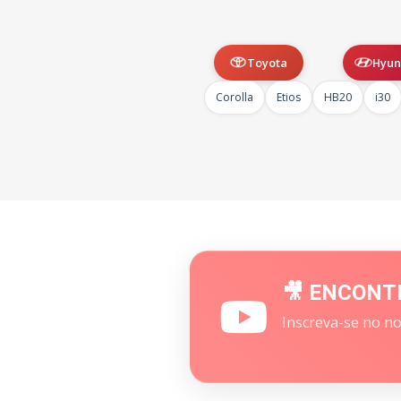
Toyota
Hyun
Corolla
Etios
HB20
i30
🎥 ENCONT
Inscreva-se no no