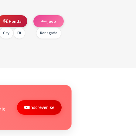
Honda
Jeep
City
Fit
Renegade
Inscrever-se
eis