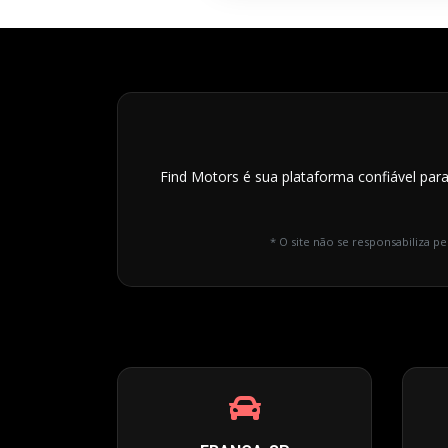
Find Motors é sua plataforma confiável par
* O site não se responsabiliza pe